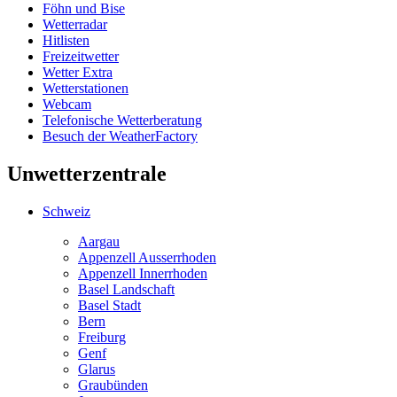
Föhn und Bise
Wetterradar
Hitlisten
Freizeitwetter
Wetter Extra
Wetterstationen
Webcam
Telefonische Wetterberatung
Besuch der WeatherFactory
Unwetterzentrale
Schweiz
Aargau
Appenzell Ausserrhoden
Appenzell Innerrhoden
Basel Landschaft
Basel Stadt
Bern
Freiburg
Genf
Glarus
Graubünden