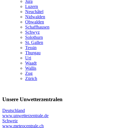
Jura
Luzern
Neuchâtel
Nidwalden
Obwalden
Schaffhausen
Schwyz
Solothurn
St. Gallen
Tessin
Thurgau
Uri
Waadt
Wallis
Zug
Zürich
Unsere Unwetterzentralen
Deutschland
www.unwetterzentrale.de
Schweiz
www.meteocentrale.ch