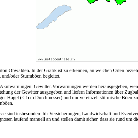
Kanton Obwalden. In der Grafik ist zu erkennen, an welchen Orten bez
g und/oder Sturmböen begleitet.
 Akutwarnungen. Gewitter-Vorwarnungen werden herausgegeben, wenn g
ung der Gewitter ausgegeben und liefern Informationen über Zugbahn 
ger Hagel (< 1cm Durchmesser) und nur vereinzelt stürmische Böen zu e
anböen.
nisse sind insbesondere für Versicherungen, Landwirtschaft und Event
osen laufend manuell an und stellen damit sicher, dass sie rund um die