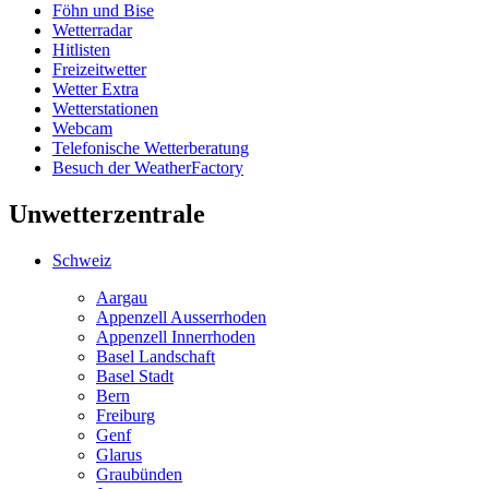
Föhn und Bise
Wetterradar
Hitlisten
Freizeitwetter
Wetter Extra
Wetterstationen
Webcam
Telefonische Wetterberatung
Besuch der WeatherFactory
Unwetterzentrale
Schweiz
Aargau
Appenzell Ausserrhoden
Appenzell Innerrhoden
Basel Landschaft
Basel Stadt
Bern
Freiburg
Genf
Glarus
Graubünden