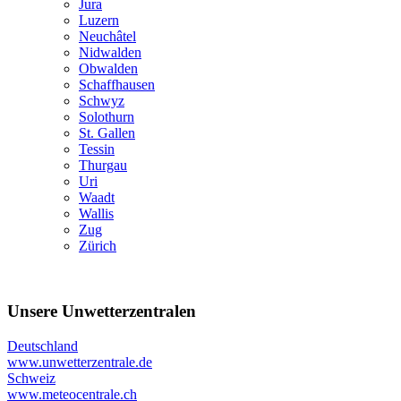
Jura
Luzern
Neuchâtel
Nidwalden
Obwalden
Schaffhausen
Schwyz
Solothurn
St. Gallen
Tessin
Thurgau
Uri
Waadt
Wallis
Zug
Zürich
Unsere Unwetterzentralen
Deutschland
www.unwetterzentrale.de
Schweiz
www.meteocentrale.ch