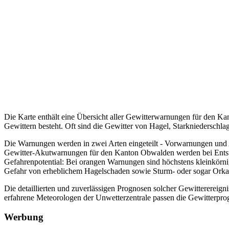
Die Karte enthält eine Übersicht aller Gewitterwarnungen für den 
Gewittern besteht. Oft sind die Gewitter von Hagel, Starkniederschla
Die Warnungen werden in zwei Arten eingeteilt - Vorwarnungen und
Gewitter-Akutwarnungen für den Kanton Obwalden werden bei Entsteh
Gefahrenpotential: Bei orangen Warnungen sind höchstens kleinkörni
Gefahr von erheblichem Hagelschaden sowie Sturm- oder sogar Ork
Die detaillierten und zuverlässigen Prognosen solcher Gewitterereig
erfahrene Meteorologen der Unwetterzentrale passen die Gewitterprogn
Werbung