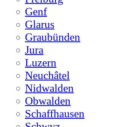
Genf
Glarus
Graubünden
Jura
Luzern
Neuchâtel
Nidwalden
Obwalden
Schaffhausen
Schwyz