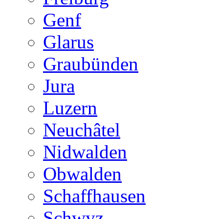
Genf
Glarus
Graubünden
Jura
Luzern
Neuchâtel
Nidwalden
Obwalden
Schaffhausen
Schwyz