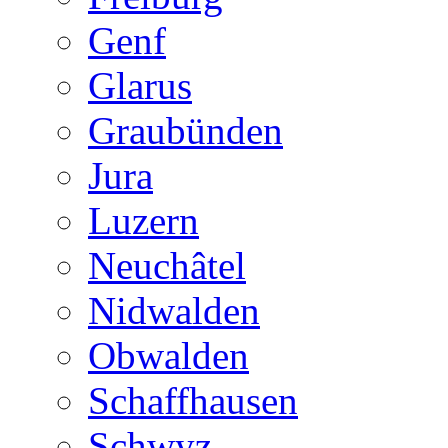
Genf
Glarus
Graubünden
Jura
Luzern
Neuchâtel
Nidwalden
Obwalden
Schaffhausen
Schwyz