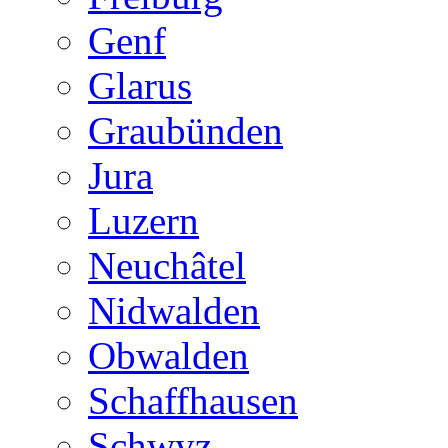
Genf
Glarus
Graubünden
Jura
Luzern
Neuchâtel
Nidwalden
Obwalden
Schaffhausen
Schwyz