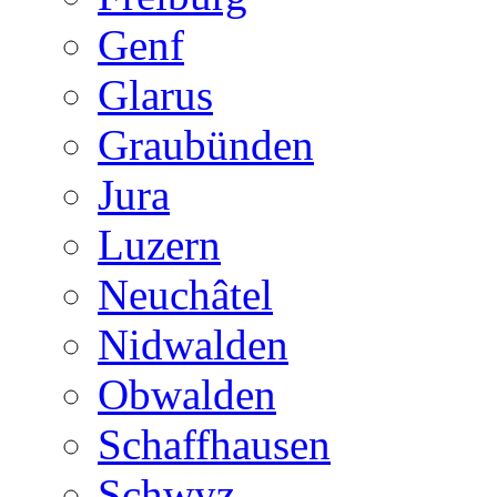
Genf
Glarus
Graubünden
Jura
Luzern
Neuchâtel
Nidwalden
Obwalden
Schaffhausen
Schwyz