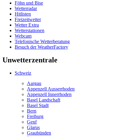
Föhn und Bise
Wetterradar
Hitlisten
Freizeitwetter
Wetter Extra
Wetterstationen
Webcam
Telefonische Wetterberatung
Besuch der WeatherFactory
Unwetterzentrale
Schweiz
Aargau
Appenzell Ausserrhoden
Appenzell Innerrhoden
Basel Landschaft
Basel Stadt
Bern
Freiburg
Genf
Glarus
Graubünden