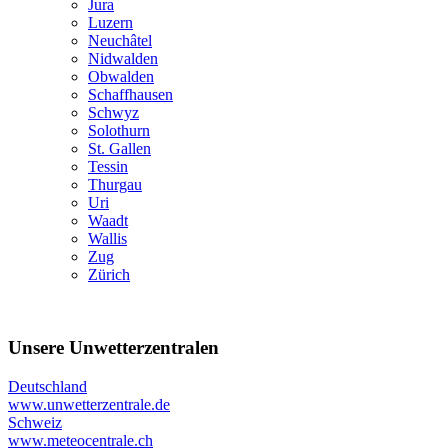
Jura
Luzern
Neuchâtel
Nidwalden
Obwalden
Schaffhausen
Schwyz
Solothurn
St. Gallen
Tessin
Thurgau
Uri
Waadt
Wallis
Zug
Zürich
Unsere Unwetterzentralen
Deutschland
www.unwetterzentrale.de
Schweiz
www.meteocentrale.ch