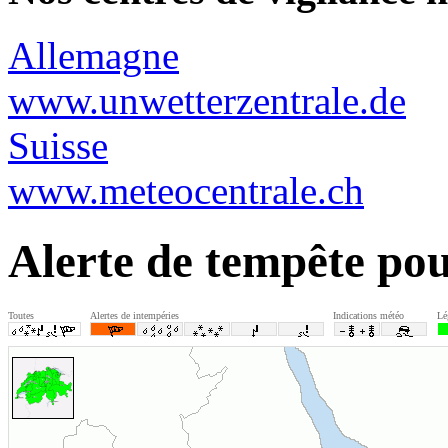
Allemagne
www.unwetterzentrale.de
Suisse
www.meteocentrale.ch
Alerte de tempête po
Toutes
Alertes de intempéries
Indications météo
Lé