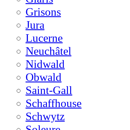
Grisons
Jura
Lucerne
Neuchâtel
Nidwald
Obwald
Saint-Gall
Schaffhouse
Schwytz
Soleure