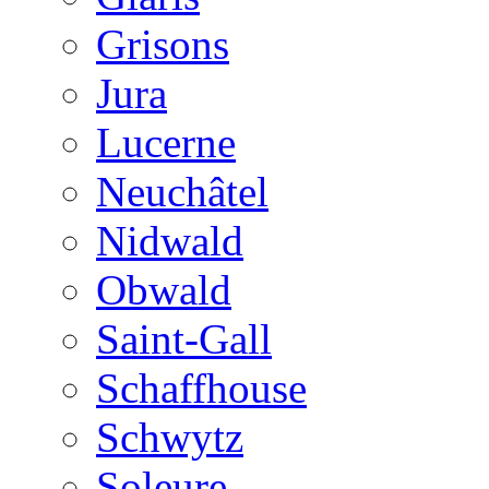
Grisons
Jura
Lucerne
Neuchâtel
Nidwald
Obwald
Saint-Gall
Schaffhouse
Schwytz
Soleure