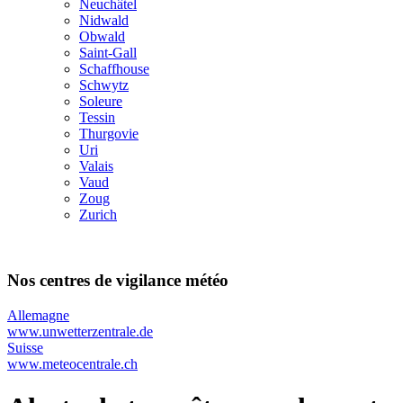
Neuchâtel
Nidwald
Obwald
Saint-Gall
Schaffhouse
Schwytz
Soleure
Tessin
Thurgovie
Uri
Valais
Vaud
Zoug
Zurich
Nos centres de vigilance météo
Allemagne
www.unwetterzentrale.de
Suisse
www.meteocentrale.ch