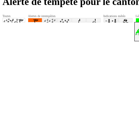
Alerte de tempête pour le canto
Toutes
Alertes de intempéries
Indications météo
Lé