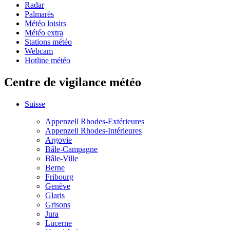
Radar
Palmarès
Météo loisirs
Météo extra
Stations météo
Webcam
Hotline météo
Centre de vigilance météo
Suisse
Appenzell Rhodes-Extérieures
Appenzell Rhodes-Intérieures
Argovie
Bâle-Campagne
Bâle-Ville
Berne
Fribourg
Genève
Glaris
Grisons
Jura
Lucerne