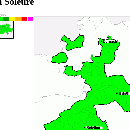
n Soleure
gende