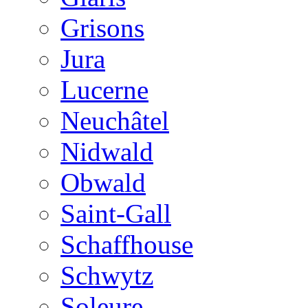
Grisons
Jura
Lucerne
Neuchâtel
Nidwald
Obwald
Saint-Gall
Schaffhouse
Schwytz
Soleure