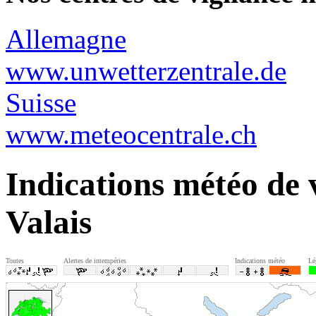
Allemagne
www.unwetterzentrale.de
Suisse
www.meteocentrale.ch
Indications météo de 
Valais
Toutes
Alertes de intempéries
Indications météo
Lé