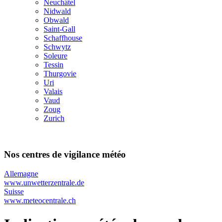
Neuchâtel
Nidwald
Obwald
Saint-Gall
Schaffhouse
Schwytz
Soleure
Tessin
Thurgovie
Uri
Valais
Vaud
Zoug
Zurich
Nos centres de vigilance météo
Allemagne
www.unwetterzentrale.de
Suisse
www.meteocentrale.ch