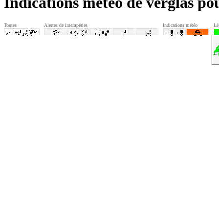
Indications météo de verglas p
Toutes
Alertes de intempéries
Indications météo
Lé