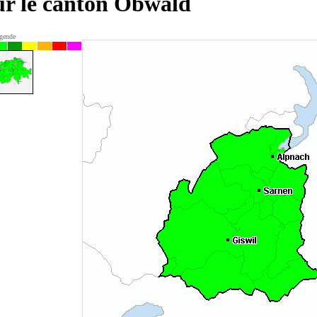
our le canton Obwald
gende