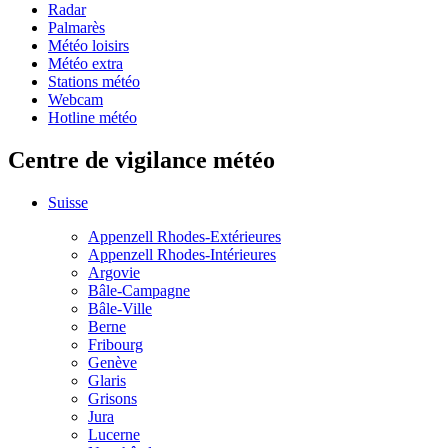
Radar
Palmarès
Météo loisirs
Météo extra
Stations météo
Webcam
Hotline météo
Centre de vigilance météo
Suisse
Appenzell Rhodes-Extérieures
Appenzell Rhodes-Intérieures
Argovie
Bâle-Campagne
Bâle-Ville
Berne
Fribourg
Genève
Glaris
Grisons
Jura
Lucerne