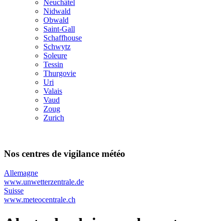
Neuchâtel
Nidwald
Obwald
Saint-Gall
Schaffhouse
Schwytz
Soleure
Tessin
Thurgovie
Uri
Valais
Vaud
Zoug
Zurich
Nos centres de vigilance météo
Allemagne
www.unwetterzentrale.de
Suisse
www.meteocentrale.ch