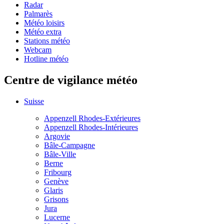
Radar
Palmarès
Météo loisirs
Météo extra
Stations météo
Webcam
Hotline météo
Centre de vigilance météo
Suisse
Appenzell Rhodes-Extérieures
Appenzell Rhodes-Intérieures
Argovie
Bâle-Campagne
Bâle-Ville
Berne
Fribourg
Genève
Glaris
Grisons
Jura
Lucerne