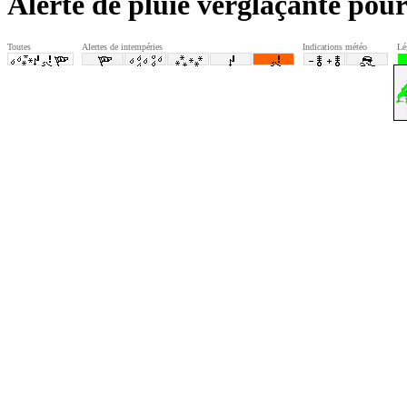
Alerte de pluie verglaçante pour
Toutes
Alertes de intempéries
Indications météo
Lé