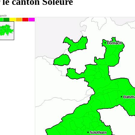
 le canton Soleure
gende