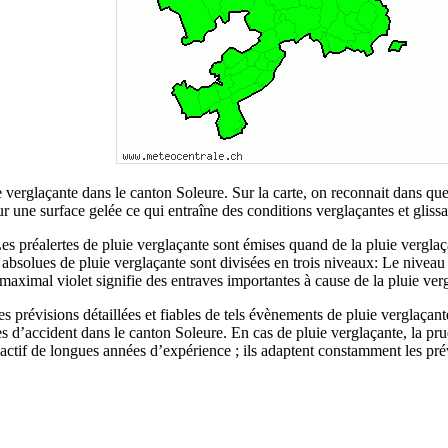
e verglaçante dans le canton Soleure. Sur la carte, on reconnait dans que
r une surface gelée ce qui entraîne des conditions verglaçantes et gliss
s. Les préalertes de pluie verglaçante sont émises quand de la pluie ver
es absolues de pluie verglaçante sont divisées en trois niveaux: Le niveau
aximal violet signifie des entraves importantes à cause de la pluie ver
es prévisions détaillées et fiables de tels évènements de pluie verglaçante
s d’accident dans le canton Soleure. En cas de pluie verglaçante, la pr
ctif de longues années d’expérience ; ils adaptent constamment les prév