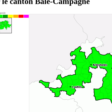
ur le canton Bâle-Campagne
gende