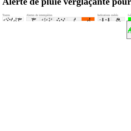
Alerte de pluie verglaçante po
Toutes
Alertes de intempéries
Indications météo
Lé