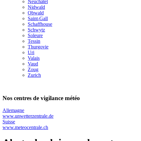
Neuchâtel
Nidwald
Obwald
Saint-Gall
Schaffhouse
Schwytz
Soleure
Tessin
Thurgovie
Uri
Valais
Vaud
Zoug
Zurich
Nos centres de vigilance météo
Allemagne
www.unwetterzentrale.de
Suisse
www.meteocentrale.ch