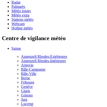
Radar
Palmarès
Météo loisirs
Météo extra
Stations météo
Webcam
Hotline météo
Centre de vigilance météo
Suisse
Appenzell Rhodes-Extérieures
Appenzell Rhodes-Intérieures
Argovie
Bâle-Campagne
Bâle-Ville
Berne
Fribourg
Genève
Glaris
Grisons
Jura
Lucerne