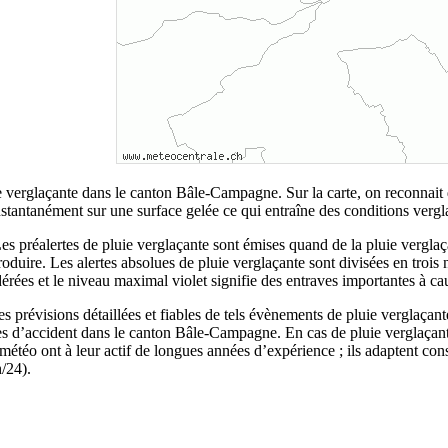
uie verglaçante dans le canton Bâle-Campagne. Sur la carte, on reconnai
instantanément sur une surface gelée ce qui entraîne des conditions ver
s. Les préalertes de pluie verglaçante sont émises quand de la pluie ver
roduire. Les alertes absolues de pluie verglaçante sont divisées en trois
dérées et le niveau maximal violet signifie des entraves importantes à 
es prévisions détaillées et fiables de tels évènements de pluie verglaçante
es d’accident dans le canton Bâle-Campagne. En cas de pluie verglaçant
téo ont à leur actif de longues années d’expérience ; ils adaptent cons
h/24).