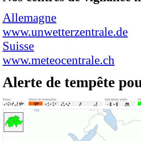
Allemagne
www.unwetterzentrale.de
Suisse
www.meteocentrale.ch
Alerte de tempête po
Toutes
Alertes de intempéries
Indications météo
Lé