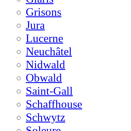
Grisons
Jura
Lucerne
Neuchâtel
Nidwald
Obwald
Saint-Gall
Schaffhouse
Schwytz
Soleure