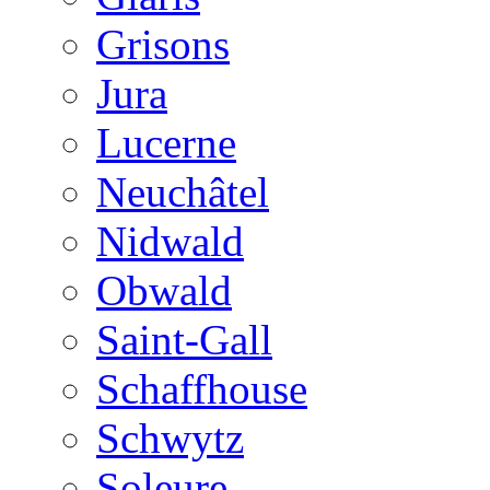
Grisons
Jura
Lucerne
Neuchâtel
Nidwald
Obwald
Saint-Gall
Schaffhouse
Schwytz
Soleure