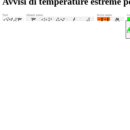
Avvisi di temperature estreme p
Tutti
Allarmi meteo
Avvisi meteo
Le