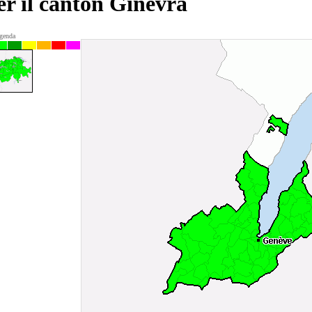
er il canton Ginevra
genda