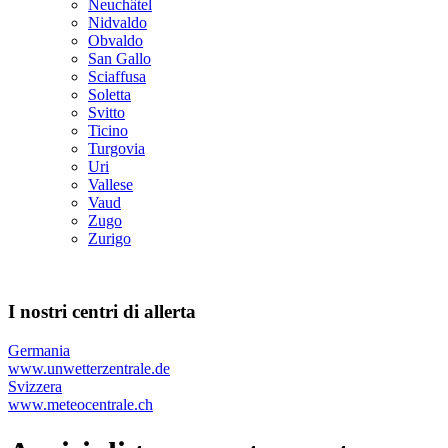
Neuchâtel
Nidvaldo
Obvaldo
San Gallo
Sciaffusa
Soletta
Svitto
Ticino
Turgovia
Uri
Vallese
Vaud
Zugo
Zurigo
I nostri centri di allerta
Germania
www.unwetterzentrale.de
Svizzera
www.meteocentrale.ch