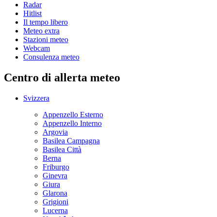
Radar
Hitlist
Il tempo libero
Meteo extra
Stazioni meteo
Webcam
Consulenza meteo
Centro di allerta meteo
Svizzera
Appenzello Esterno
Appenzello Interno
Argovia
Basilea Campagna
Basilea Città
Berna
Friburgo
Ginevra
Giura
Glarona
Grigioni
Lucerna