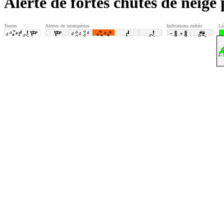
Alerte de fortes chutes de neige
Toutes
Alertes de intempéries
Indications météo
Lé