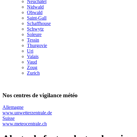
Neuchâtel
Nidwald
Obwald
Saint-Gall
Schaffhouse
Schwytz
Soleure
Tessin
Thurgovie
Uri
Valais
Vaud
Zoug
Zurich
Nos centres de vigilance météo
Allemagne
www.unwetterzentrale.de
Suisse
www.meteocentrale.ch