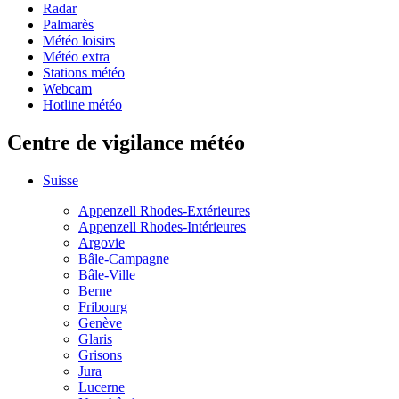
Radar
Palmarès
Météo loisirs
Météo extra
Stations météo
Webcam
Hotline météo
Centre de vigilance météo
Suisse
Appenzell Rhodes-Extérieures
Appenzell Rhodes-Intérieures
Argovie
Bâle-Campagne
Bâle-Ville
Berne
Fribourg
Genève
Glaris
Grisons
Jura
Lucerne