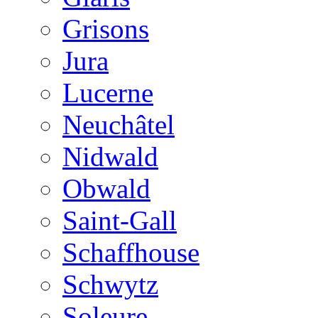
Grisons
Jura
Lucerne
Neuchâtel
Nidwald
Obwald
Saint-Gall
Schaffhouse
Schwytz
Soleure