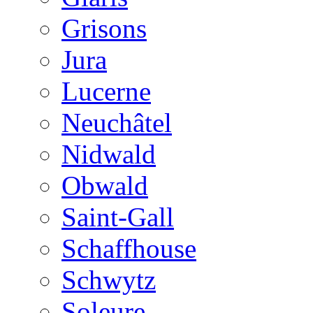
Grisons
Jura
Lucerne
Neuchâtel
Nidwald
Obwald
Saint-Gall
Schaffhouse
Schwytz
Soleure