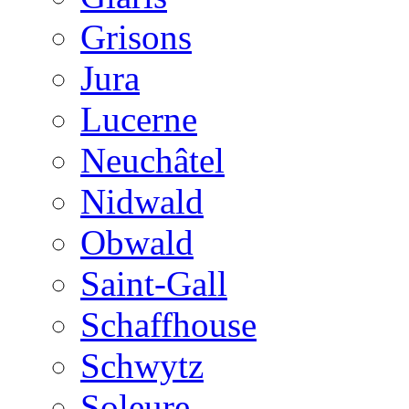
Grisons
Jura
Lucerne
Neuchâtel
Nidwald
Obwald
Saint-Gall
Schaffhouse
Schwytz
Soleure