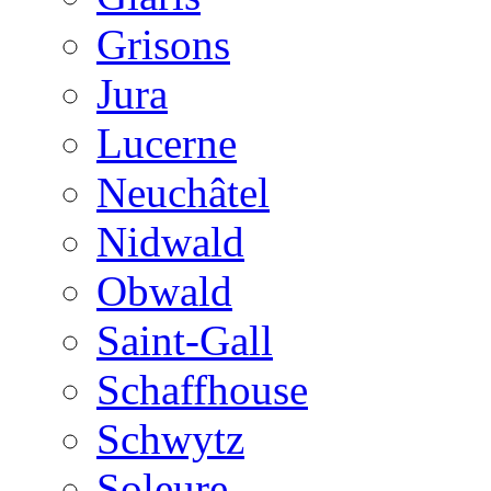
Grisons
Jura
Lucerne
Neuchâtel
Nidwald
Obwald
Saint-Gall
Schaffhouse
Schwytz
Soleure