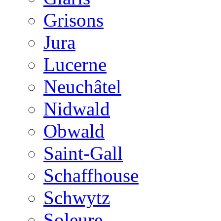
Grisons
Jura
Lucerne
Neuchâtel
Nidwald
Obwald
Saint-Gall
Schaffhouse
Schwytz
Soleure