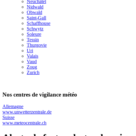
Neuchâtel
Nidwald
Obwald
Saint-Gall
Schaffhouse
Schwytz
Soleure
Tessin
Thurgovie
Uri
Valais
Vaud
Zoug
Zurich
Nos centres de vigilance météo
Allemagne
www.unwetterzentrale.de
Suisse
www.meteocentrale.ch