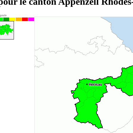
e pour le canton Appenzell Rhodes
gende