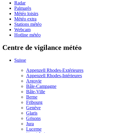
Radar
Palmarès
Météo loisirs
Météo extra
Stations météo
Webcam
Hotline météo
Centre de vigilance météo
Suisse
Appenzell Rhodes-Extérieures
Appenzell Rhodes-Intérieures
Argovie
Bâle-Campagne
Bâle-Ville
Berne
Fribourg
Genève
Glaris
Grisons
Jura
Lucerne