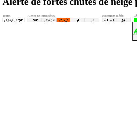
Alerte de fortes chutes de neig
Toutes
Alertes de intempéries
Indications météo
Lé